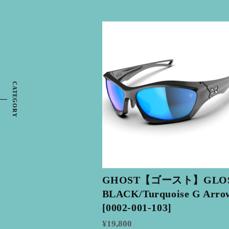
CATEGORY
GHOST【ゴースト】GLO
BLACK/Turquoise G Arro
[0002-001-103]
¥19,800