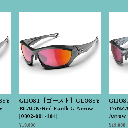
SSY
GHOST【ゴースト】GLOSSY
GHO
w
BLACK/Red Earth G Arrow
TANZA
[0002-001-104]
Arrow 
¥19,800
¥19,800