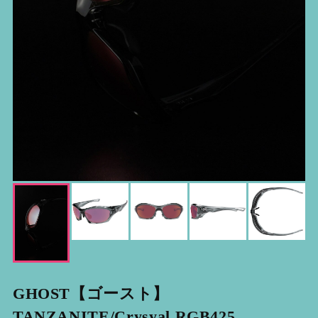
GHOST【ゴースト】
TANZANITE/Crysyal RGB425