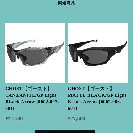
関連商品
GHOST【ゴースト】
GHOST【ゴースト】
TANZANITE/GP Light
MATTE BLACK/GP Light
BLack Arrow [0002-007-
BLack Arrow [0002-006-
601]
601]
¥27,500
¥27,500