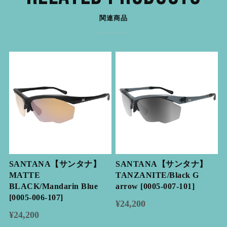
関連商品
SANTANA【サンタナ】
SANTANA【サンタナ】
MATTE
TANZANITE/Black G
BLACK/Mandarin Blue
arrow [0005-007-101]
[0005-006-107]
¥24,200
¥24,200