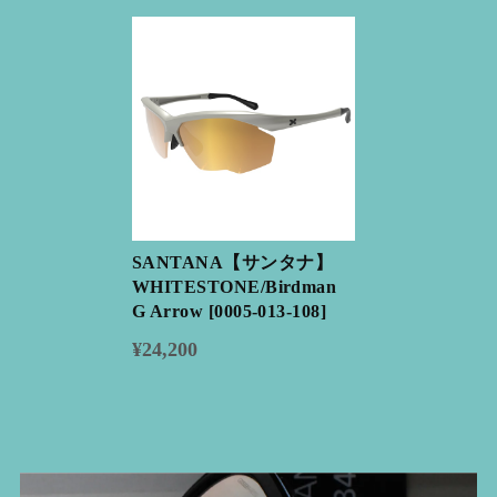
SANTANA【サンタナ】
WHITESTONE/Birdman
G Arrow [0005-013-108]
¥24,200