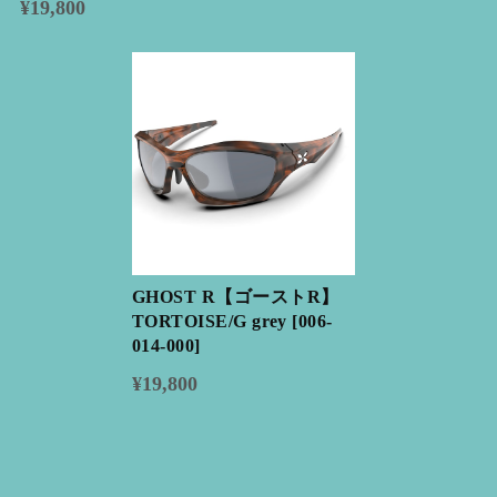
¥19,800
GHOST R【ゴーストR】
TORTOISE/G grey [006-
014-000]
¥19,800