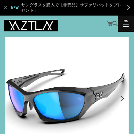
サングラスを購入で【非売品】サファリハットをプレ
ゼント！
MENU
CLOSE