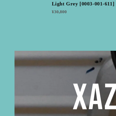
Light Grey [0003-001-611]
¥30,800
XAZ