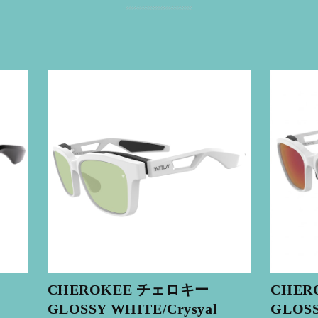
CHEROKEE チェロキー
CHER
GLOSSY WHITE/Crysyal
GLOSS