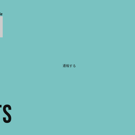
le
通報する
TS