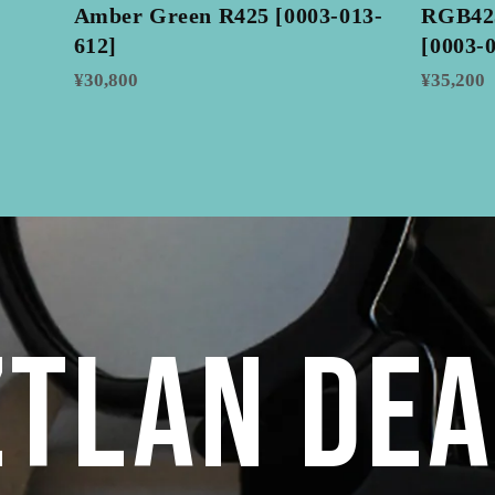
Amber Green R425 [0003-013-
RGB425
612]
[0003-
¥30,800
¥35,200
TLAN DE